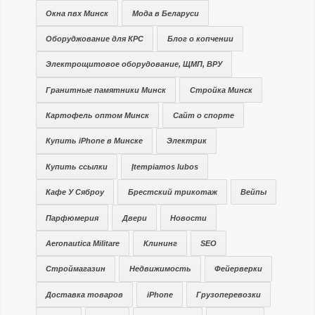
Окна пвх Минск
Мода в Беларуси
Оборуджование для КРС
Блог о копчении
Электрощитовое оборудование, ЩМП, ВРУ
Гранитные памятники Минск
Стройка Минск
Картофель оптом Минск
Сайт о спорте
Купить iPhone в Минске
Электрик
Купить ссылки
Įtempiamos lubos
Кафе У Сяброу
Брестский трикотаж
Вейпы
Парфюмерия
Двери
Новости
Aeronautica Militare
Клининг
SEO
Строймагазин
Недвижимость
Фейерверки
Доставка товаров
iPhone
Грузоперевозки