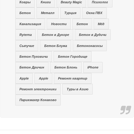
Ковры
Книги
Beauty Magic
Психолог
Бетон
Металл
Турция
Окна ПВХ
Канализация
Новости
Бетон
Мёд
Ryterna
Бетон в Дукоре
Бетон в Дудичи
Сыпучие
Бетон Блужа
Бетононасосы
Бетон Пуховичи
Бетон Городище
Бетон Дричин
Бетон Блонь
iPhone
Apple
Apple
Ремонт квартир
Ремонт электроники
Туры в Азию
Парикмахер Конаково