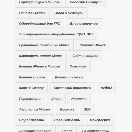
Горящие туры в Минске
Новости Беларуси
Окна пвх Минск
Мода в Беларуси
Оборуджование для КРС
Блог о копчении
Электрощитовое оборудование, ЩМП, ВРУ
Гранитные памятники Минск
Стройка Минск
Картофель оптом Минск
Сайт о спорте
Купить iPhone в Минске
Электрик
Купить ссылки
Įtempiamos lubos
Кафе У Сяброу
Брестский трикотаж
Вейпы
Парфюмерия
Двери
Новости
Aeronautica Militare
Клининг
SEO
Строймагазин
Недвижимость
Фейерверки
Доставка товаров
iPhone
Грузоперевозки