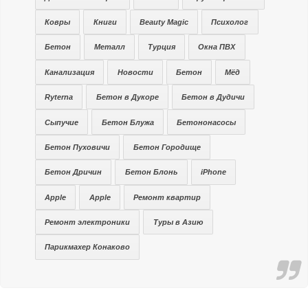
Ковры
Книги
Beauty Magic
Психолог
Бетон
Металл
Турция
Окна ПВХ
Канализация
Новости
Бетон
Мёд
Ryterna
Бетон в Дукоре
Бетон в Дудичи
Сыпучие
Бетон Блужа
Бетононасосы
Бетон Пуховичи
Бетон Городище
Бетон Дричин
Бетон Блонь
iPhone
Apple
Apple
Ремонт квартир
Ремонт электроники
Туры в Азию
Парикмахер Конаково