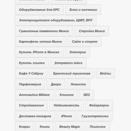
Оборуджование для КРС
Блог о копчении
Электрощитовое оборудование, ЩМП, ВРУ
Гранитные памятники Минск
Стройка Минск
Картофель оптом Минск
Сайт о спорте
Купить iPhone в Минске
Электрик
Купить ссылки
Įtempiamos lubos
Кафе У Сяброу
Брестский трикотаж
Вейпы
Парфюмерия
Двери
Новости
Aeronautica Militare
Клининг
SEO
Строймагазин
Недвижимость
Фейерверки
Доставка товаров
iPhone
Грузоперевозки
Ковры
Книги
Beauty Magic
Психолог