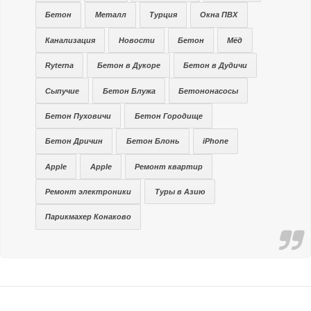
Бетон
Металл
Турция
Окна ПВХ
Канализация
Новости
Бетон
Мёд
Ryterna
Бетон в Дукоре
Бетон в Дудичи
Сыпучие
Бетон Блужа
Бетононасосы
Бетон Пуховичи
Бетон Городище
Бетон Дричин
Бетон Блонь
iPhone
Apple
Apple
Ремонт квартир
Ремонт электроники
Туры в Азию
Парикмахер Конаково