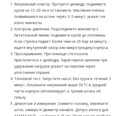
Визуальный осмотр. Протрите цилиндр, поднимите
кузов на 15–20 см и остановите. Масляная плёнка,
появившаяся на штоке через 3–5 минут, укажет на
износ манжеты.
Контроль давления. Подсоедините манометр к
питательной линии, поднимите кузов до половины.
Если стрелка падает более чем на 20 бар за минуту –
ищите внутренний зазор или микротрещину корпуса.
Прослушивание. При помощи стетоскопа
прислонитесь к цилиндру. Характерное шипение при
удержании нагрузки укажет на перелив через
уплотнение поршня.
Тепловой тест. Запустите насос без груза в течение 5
минут. Локальное нагревание выше 50 °C в средней
части корпуса сигнализирует о трении штока об
гильзу.
Демонтаж и измерение. Снимите головку, извлеките
шток, замерьте диаметр канавок. Допуск износа для
КАМАЗ 6520 – не более 0,15 мм. Превышение требует