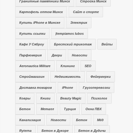
Гранитные памятники Минск
Стройка Минск
Картофель оптом Минск
Сайт о спорте
Купить iPhone в Минске
Электрик
Купить ссылки
Įtempiamos lubos
Кафе У Сяброу
Брестский трикотаж
Вейпы
Парфюмерия
Двери
Новости
Aeronautica Militare
Клининг
SEO
Строймагазин
Недвижимость
Фейерверки
Доставка товаров
iPhone
Грузоперевозки
Ковры
Книги
Beauty Magic
Психолог
Бетон
Металл
Турция
Окна ПВХ
Канализация
Новости
Бетон
Мёд
Ryterna
Бетон в Дукоре
Бетон в Дудичи