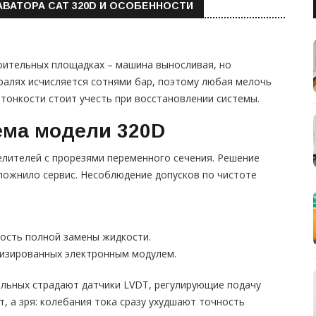
ВАТОРА CAT 320D И ОСОБЕННОСТИ
оительных площадках – машина выносливая, но
тралях исчисляется сотнями бар, поэтому любая мелочь
 тонкости стоит учесть при восстановлении системы.
ема модели 320D
делителей с прорезями переменного сечения. Решение
ложнило сервис. Несоблюдение допусков по чистоте
мость полной замены жидкости.
низированных электронным модулем.
альных страдают датчики LVDT, регулирующие подачу
т, а зря: колебания тока сразу ухудшают точность