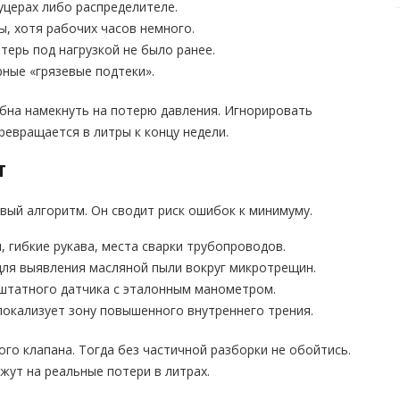
уцерах либо распределителе.
ы, хотя рабочих часов немного.
терь под нагрузкой не было ранее.
рные «грязевые подтеки».
бна намекнуть на потерю давления. Игнорировать
ревращается в литры к концу недели.
т
вый алгоритм. Он сводит риск ошибок к минимуму.
, гибкие рукава, места сварки трубопроводов.
ля выявления масляной пыли вокруг микротрещин.
 штатного датчика с эталонным манометром.
окализует зону повышенного внутреннего трения.
го клапана. Тогда без частичной разборки не обойтись.
жут на реальные потери в литрах.