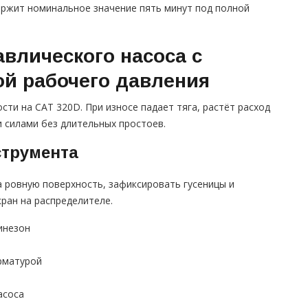
держит номинальное значение пять минут под полной
влического насоса с
й рабочего давления
ти на CAT 320D. При износе падает тяга, растёт расход
и силами без длительных простоев.
струмента
 ровную поверхность, зафиксировать гусеницы и
ран на распределителе.
инезон
рматурой
асоса