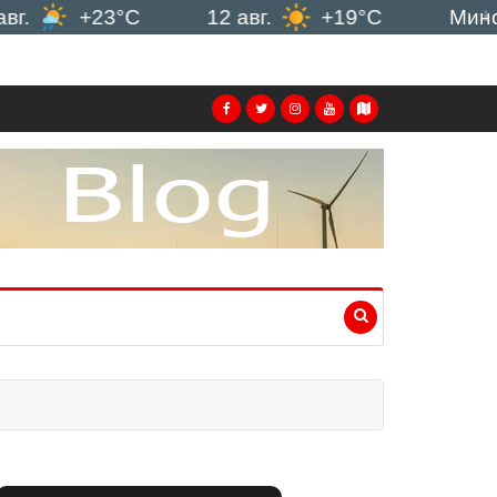
+23°C
12 авг.
+19°C
Минск