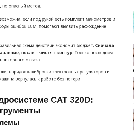
, но опасный метод.
возможна, если под рукой есть комплект манометров и
 коды ошибок ECM, помогают выявить расхождение
правильная схема действий экономит бюджет.
Сначала
давление
,
после – чистят контур
. Только последним
 повторного отказа.
ки, порядок калибровки электронных регуляторов и
ашина вернулась к работе без потери
идросистеме CAT 320D:
струменты
блемы