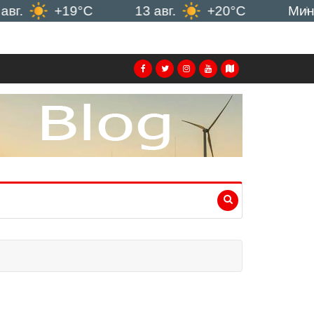
+19°C
13 авг.
+20°C
Минск