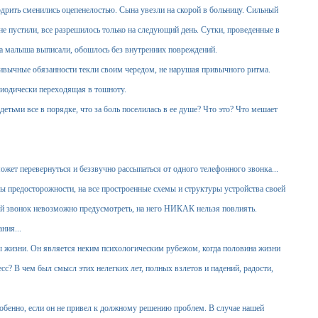
ить сменились оцепенелостью. Сына увезли на скорой в больницу. Сильный
не пустили, все разрешилось только на следующий день. Сутки, проведенные в
ра малыша выписали, обошлось без внутренних повреждений.
ычные обязанности текли своим чередом, не нарушая привычного ритма.
риодически переходящая в тошноту.
ьми все в порядке, что за боль поселилась в ее душе? Что это? Что мешает
т перевернуться и беззвучно рассыпаться от одного телефонного звонка...
 предосторожности, на все простроенные схемы и структуры устройства своей
й звонок невозможно предусмотреть, на него НИКАК нельзя повлиять.
ния...
 жизни. Он является неким психологическим рубежом, когда половина жизни
сс? В чем был смысл этих нелегких лет, полных взлетов и падений, радости,
обенно, если он не привел к должному решению проблем. В случае нашей