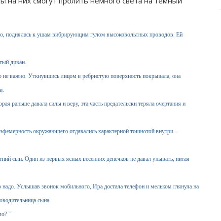
ты на них смогут пролить немного света на темный
ло, поднялась к ушам вибрирующим гулом высоковольтных проводов. Ей
тый диван.
о не важно. Уткнувшись лицом в ребристую поверхность покрывала, она
и.
ая раньше давала силы и веру, эта часть предательски теряла очертания и
 эфемерность окружающего отдавались характерной тошнотой внутри...
ий сын. Один из первых ясных весенних денечков не давал унывать, питая
 надо. Услышав звонок мобильного, Ира достала телефон и мельком глянула на
ководительница сына.
ло? "