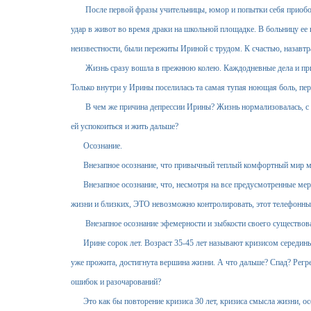
После первой фразы учительницы, юмор и попытки себя приободр
удар в живот во время драки на школьной площадке. В больницу ее 
неизвестности, были пережиты Ириной с трудом. К счастью, назавт
Жизнь сразу вошла в прежнюю колею. Каждодневные дела и прив
Только внутри у Ирины поселилась та самая тупая ноющая боль, пе
В чем же причина депрессии Ирины? Жизнь нормализовалась, с дет
ей успокоиться и жить дальше?
Осознание.
Внезапное осознание, что привычный теплый комфортный мир може
Внезапное осознание, что, несмотря на все предусмотренные меры
жизни и близких, ЭТО невозможно контролировать, этот телефонны
Внезапное осознание эфемерности и зыбкости своего существова
Ирине сорок лет. Возраст 35-45 лет называют кризисом середины
уже прожита, достигнута вершина жизни. А что дальше? Спад? Регре
ошибок и разочарований?
Это как бы повторение кризиса 30 лет, кризиса смысла жизни, ос