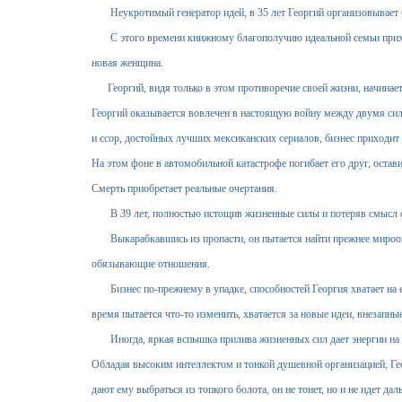
Неукротимый генератор идей, в 35 лет Георгий организовывает б
С этого времени книжному благополучию идеальной семьи приход
новая женщина.
Георгий, видя только в этом противоречие своей жизни, начинает
Георгий оказывается вовлечен в настоящую войну между двумя сил
и ссор, достойных лучших мексиканских сериалов, бизнес приходит 
На этом фоне в автомобильной катастрофе погибает его друг, остави
Смерть приобретает реальные очертания.
В 39 лет, полностью истощив жизненные силы и потеряв смысл с
Выкарабкавшись из пропасти, он пытается найти прежнее мироощу
обязывающие отношения.
Бизнес по-прежнему в упадке, способностей Георгия хватает на его
время пытается что-то изменить, хватается за новые идеи, внезапны
Иногда, яркая вспышка прилива жизненных сил дает энергии на па
Обладая высоким интеллектом и тонкой душевной организацией, Гео
дают ему выбраться из топкого болота, он не тонет, но и не идет даль