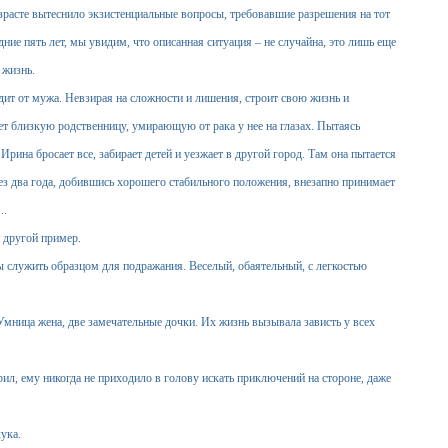
озрасте вытеснило экзистенциальные вопросы, требовавшие разрешения на тот
ие пять лет, мы увидим, что описанная ситуация – не случайна, это лишь еще
 жизнь.
т от мужа. Невзирая на сложности и лишения, строит свою жизнь и
яет близкую родственницу, умирающую от рака у нее на глазах. Пытаясь
рина бросает все, забирает детей и уезжает в другой город. Там она пытается
рез два года, добившись хорошего стабильного положения, внезапно принимает
..
 другой пример.
служить образцом для подражания. Веселый, обаятельный, с легкостью
ица жена, две замечательные дочки. Их жизнь вызывала зависть у всех
л, ему никогда не приходило в голову искать приключений на стороне, даже
ука.