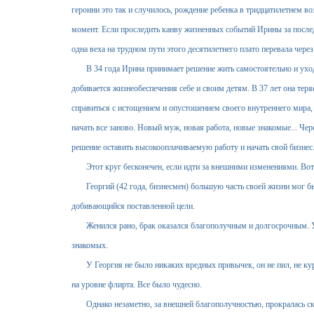
героини это так и случилось, рождение ребенка в тридцатилетнем в
момент. Если проследить канву жизненных событий Ирины за последн
одна веха на трудном пути этого десятилетнего плато перевала через
В 34 года Ирина принимает решение жить самостоятельно и уходи
добивается жизнеобеспечения себе и своим детям. В 37 лет она тер
справиться с истощением и опустошением своего внутреннего мира, И
начать все заново. Новый муж, новая работа, новые знакомые... Че
решение оставить высокооплачиваемую работу и начать свой бизнес.
Этот круг бесконечен, если идти за внешними изменениями. Вот
Георгий (42 года, бизнесмен) большую часть своей жизни мог бы 
добивающийся поставленной цели.
Женился рано, брак оказался благополучным и долгосрочным. Умн
знакомых.
У Георгия не было никаких вредных привычек, он не пил, не кури
на уровне флирта. Все было чудесно.
Однако незаметно, за внешней благополучностью, прокралась ск