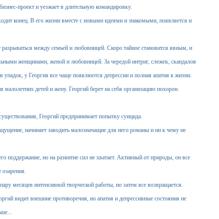
изнес-проект и уезжает в длительную командировку.
ит конец. В его жизни вместе с новыми идеями и знакомыми, появляется и
 разрываться между семьей и любовницей. Скоро тайное становится явным, и
ьными женщинами, женой и любовницей. За чередой интриг, слежек, скандалов
в упадок, у Георгия все чаще появляются депрессии и полная апатия к жизни.
в малолетних детей и жену. Георгий берет на себя организацию похорон.
уществования, Георгий предпринимает попытку суицида.
щение, начинает заводить малозначащие для него романы и ни к чему не
 поддержание, но на развитие сил не хватает. Активный от природы, он все
е озарения.
ру месяцев интенсивной творческой работы, но затем все возвращается.
ргий видит внешние противоречия, но апатия и депрессивные состояния не
ше...