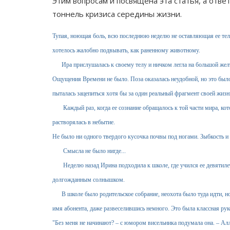
Этим вопросам и посвящена эта статья, а отве
тоннель кризиса середины жизни.
Тупая, ноющая боль, всю последнюю неделю не оставляющая ее те
хотелось жалобно подвывать, как раненному животному.
Ира прислушалась к своему телу и ничком легла на большой жел
Ощущения Времени не было. Поза оказалась неудобной, но это был
пыталась зацепиться хотя бы за один реальный фрагмент своей жизн
Каждый раз, когда ее сознание обращалось к той части мира, котор
растворялась в небытие.
Не было ни одного твердого кусочка почвы под ногами. Зыбкость и
Смысла не было нигде...
Неделю назад Ирина подходила к школе, где учился ее девятилетн
долгожданным солнышком.
В школе было родительское собрание, неохота было туда идти, но
имя абонента, даже развеселившись немного. Это была классная ру
"Без меня не начинают? – с юмором висельника подумала она. – Ал